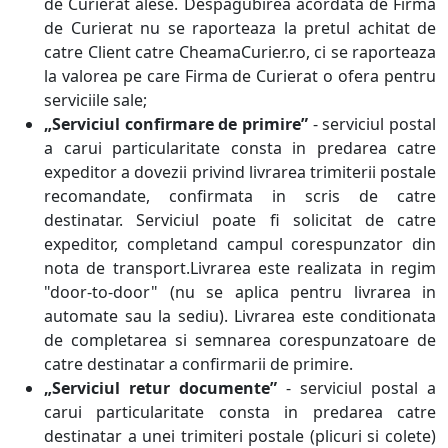
de Curierat alese. Despagubirea acordata de Firma
de Curierat nu se raporteaza la pretul achitat de
catre Client catre CheamaCurier.ro, ci se raporteaza
la valorea pe care Firma de Curierat o ofera pentru
serviciile sale;
„Serviciul confirmare de primire”
- serviciul postal
a carui particularitate consta in predarea catre
expeditor a dovezii privind livrarea trimiterii postale
recomandate, confirmata in scris de catre
destinatar. Serviciul poate fi solicitat de catre
expeditor, completand campul corespunzator din
nota de transport.Livrarea este realizata in regim
"door-to-door" (nu se aplica pentru livrarea in
automate sau la sediu). Livrarea este conditionata
de completarea si semnarea corespunzatoare de
catre destinatar a confirmarii de primire.
„Serviciul retur documente”
- serviciul postal a
carui particularitate consta in predarea catre
destinatar a unei trimiteri postale (plicuri si colete)