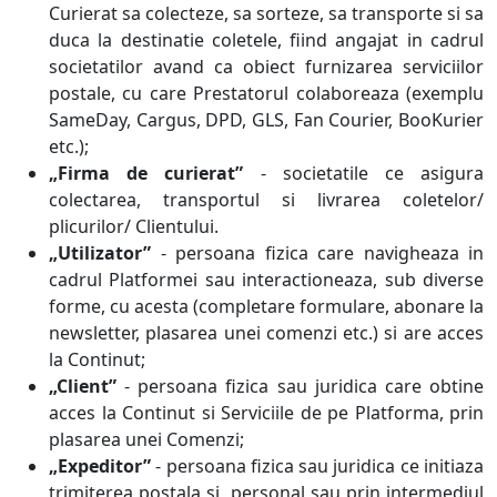
Curierat sa colecteze, sa sorteze, sa transporte si sa
duca la destinatie coletele, fiind angajat in cadrul
societatilor avand ca obiect furnizarea serviciilor
postale, cu care Prestatorul colaboreaza (exemplu
SameDay, Cargus, DPD, GLS, Fan Courier, BooKurier
etc.);
„Firma de curierat”
- societatile ce asigura
colectarea, transportul si livrarea coletelor/
plicurilor/ Clientului.
„Utilizator”
- persoana fizica care navigheaza in
cadrul Platformei sau interactioneaza, sub diverse
forme, cu acesta (completare formulare, abonare la
newsletter, plasarea unei comenzi etc.) si are acces
la Continut;
„Client”
- persoana fizica sau juridica care obtine
acces la Continut si Serviciile de pe Platforma, prin
plasarea unei Comenzi;
„Expeditor”
- persoana fizica sau juridica ce initiaza
trimiterea postala si, personal sau prin intermediul