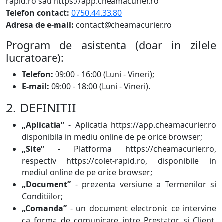
rapid.ro sau https://app.cheamacurier.ro
Telefon contact:
0750.44.33.80
Adresa de e-mail:
contact@cheamacurier.ro
Program de asistenta (doar in zilele
lucratoare):
Telefon:
09:00 - 16:00 (Luni - Vineri);
E-mail:
09:00 - 18:00 (Luni - Vineri).
2. DEFINITII
„Aplicatia”
- Aplicatia https://app.cheamacurier.ro
disponibila in mediu online de pe orice browser;
„Site”
- Platforma https://cheamacurier.ro,
respectiv https://colet-rapid.ro, disponibile in
mediul online de pe orice browser;
„Document”
- prezenta versiune a Termenilor si
Conditiilor;
„Comanda”
- un document electronic ce intervine
ca forma de comunicare intre Prestator si Client,