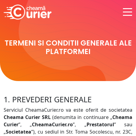
TERMENI SI CONDITII GENERALE ALE
PLATFORMEI
1. PREVEDERI GENERALE
Serviciul CheamaCurier.ro va este oferit de societatea
Cheama Curier SRL
(denumita in continuare „
Cheama
Curier
”, „
CheamaCurier.ro
”, „
Prestatorul
” sau
„
Societatea
”), cu sediul in Str. Toma Socolescu, nr. 23C,