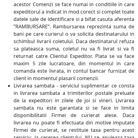
acestor Comenzi se face numai in conditiile in care
expeditorul a indicat in mod corect si complet toate
datele sale de identificare si a bifat casuta aferenta
”RAMBURSARE”. Rambursarea reprezinta suma de
bani pe care curierul o va solicita destinatarului in
schimbul livrarii coletului. Daca destinatarul refuza
sa plateasca suma, coletul nu va fi livrat si va fi
returnat catre Clientul Expeditor. Plata se va face
maxim 5 zile lucratoare, din momentul in care
comanda este livrata, in contul bancar furnizat de
client in momentul plasarii comenzii.
Livrarea sambata - serviciul suplimentar ce consta
in livrarea sambata a trimiterilor postale preluate
de la expeditori in zilele de joi si vineri. Livrarea
sambata nu este garantata si se face in limita
disponibilitatii Firmei de curierat alese. Daca
livrarea nu poate fi efectuata din motive imputate
Firmei de curierat, se restituie taxa pentru acest
serviciu, la cererea clientului. NU se anuleaza taxa