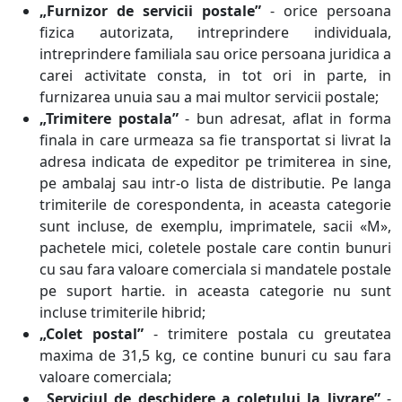
„Furnizor de servicii postale”
- orice persoana
fizica autorizata, intreprindere individuala,
intreprindere familiala sau orice persoana juridica a
carei activitate consta, in tot ori in parte, in
furnizarea unuia sau a mai multor servicii postale;
„Trimitere postala”
- bun adresat, aflat in forma
finala in care urmeaza sa fie transportat si livrat la
adresa indicata de expeditor pe trimiterea in sine,
pe ambalaj sau intr-o lista de distributie. Pe langa
trimiterile de corespondenta, in aceasta categorie
sunt incluse, de exemplu, imprimatele, sacii «M»,
pachetele mici, coletele postale care contin bunuri
cu sau fara valoare comerciala si mandatele postale
pe suport hartie. in aceasta categorie nu sunt
incluse trimiterile hibrid;
„Colet postal”
- trimitere postala cu greutatea
maxima de 31,5 kg, ce contine bunuri cu sau fara
valoare comerciala;
„Serviciul de deschidere a coletului la livrare”
-